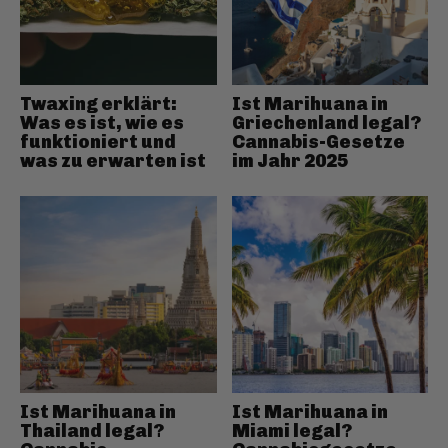
Twaxing erklärt:
Ist Marihuana in
Was es ist, wie es
Griechenland legal?
funktioniert und
Cannabis-Gesetze
was zu erwarten ist
im Jahr 2025
Ist Marihuana in
Ist Marihuana in
Thailand legal?
Miami legal?