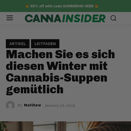
40% off with code SUMMER40 HERE
ARTIKEL
LEITFADEN
Machen Sie es sich
diesen Winter mit
Cannabis-Suppen
gemütlich
By
Matthew
January 10, 2025