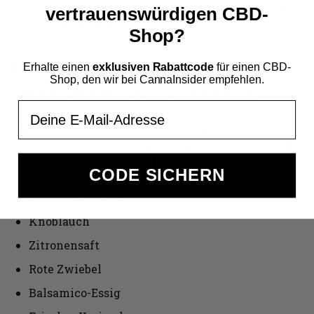
angereichertem Öl für eine leichte und dennoch
vertrauenswürdigen CBD-
schmackhafte Mahlzeit.
Shop?
Herzhafte Tomatensuppe mit
Erhalte einen
exklusiven Rabattcode
für einen CBD-
Shop, den wir bei CannaInsider empfehlen.
einem Hauch von Cannabis
Email
Eine klassische Tomatensuppe wird durch die
Zugabe von Cannabis aufgewertet. Beginne damit,
deine Zutaten zu sammeln:
CODE SICHERN
Pflaumentomaten
Knoblauch
Zitronensaft
Rote Zwiebel
Balsamico-Essig