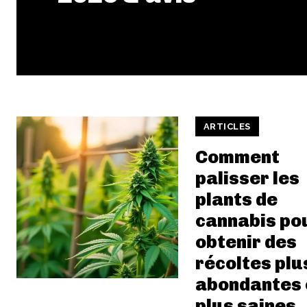
ARTICLES
Comment
palisser les
plants de
cannabis po
obtenir des
récoltes plu
abondantes 
plus saines