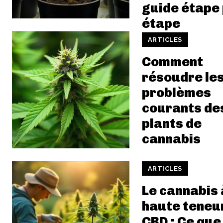
guide étape
étape
ARTICLES
Comment
résoudre le
problèmes
courants de
plants de
cannabis
ARTICLES
Le cannabis 
haute teneu
CBD : Ce que