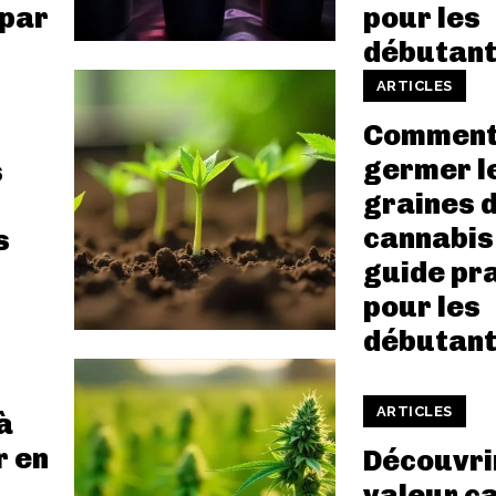
 par
pour les
débutan
ARTICLES
Comment 
germer l
s
graines 
cannabis 
s
guide pr
pour les
débutan
ARTICLES
à
r en
Découvrir
valeur c