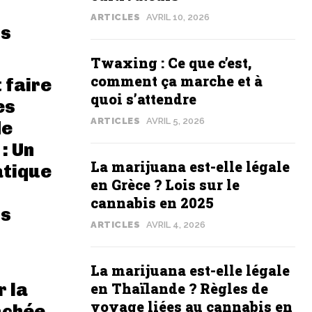
ARTICLES
AVRIL 10, 2026
ts
Twaxing : Ce que c’est,
comment ça marche et à
faire
quoi s’attendre
es
ARTICLES
AVRIL 5, 2026
de
: Un
La marijuana est-elle légale
atique
en Grèce ? Lois sur le
cannabis en 2025
ts
ARTICLES
AVRIL 4, 2026
La marijuana est-elle légale
en Thaïlande ? Règles de
 la
voyage liées au cannabis en
achée