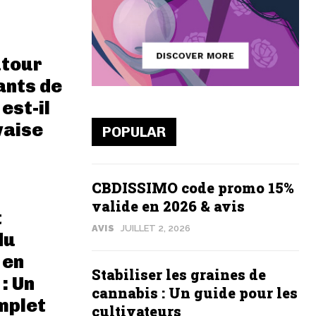
tour
ants de
est-il
vaise
POPULAR
CBDISSIMO code promo 15%
valide en 2026 & avis
t
AVIS
JUILLET 2, 2026
du
 en
Stabiliser les graines de
 : Un
cannabis : Un guide pour les
mplet
cultivateurs