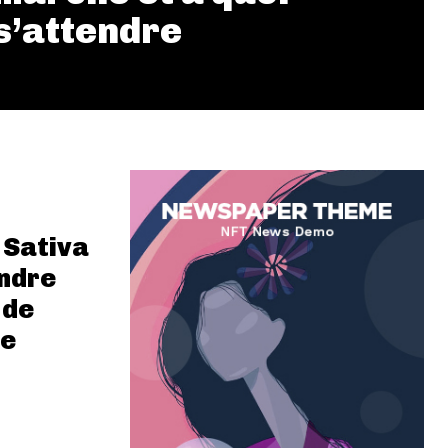
s’attendre
 Sativa
ndre
 de
de