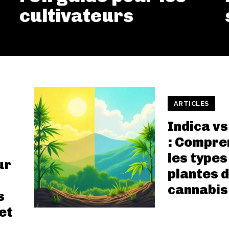
cultivateurs
ARTICLES
Indica vs
: Compre
les types
ur
plantes 
cannabis
s
et