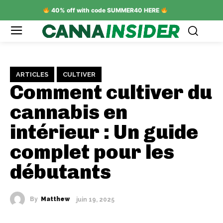
40% off with code SUMMER40 HERE
ARTICLES
CULTIVER
Comment cultiver du
cannabis en
intérieur : Un guide
complet pour les
débutants
By
Matthew
juin 19, 2025