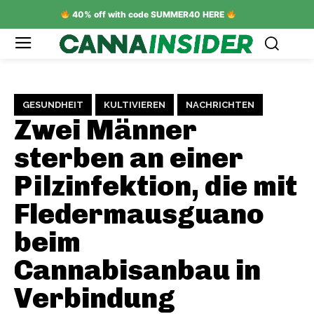
40% off with code SUMMER40 HERE
GESUNDHEIT
KULTIVIEREN
NACHRICHTEN
Zwei Männer
sterben an einer
Pilzinfektion, die mit
Fledermausguano
beim
Cannabisanbau in
Verbindung