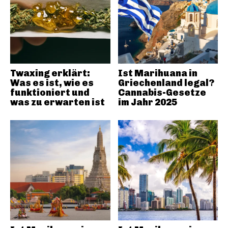
Twaxing erklärt:
Ist Marihuana in
Was es ist, wie es
Griechenland legal?
funktioniert und
Cannabis-Gesetze
was zu erwarten ist
im Jahr 2025