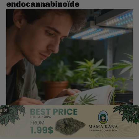
endocannabinoïde
✕