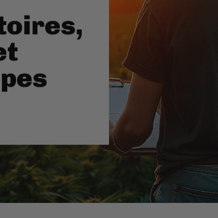
toires,
et
apes