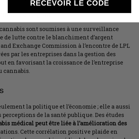
RECEVOIR LE CODE
chiment d’argent
u cannabis sont soumises à une surveillance
re de lutte contre le blanchiment d’argent
es and Exchange Commission à l’encontre de LPL
rées par les entreprises dans la gestion des
ut en favorisant la croissance de l’entreprise
au cannabis.
s
ulement la politique et l’économie ; elle a aussi
s perceptions de la santé publique. Des études
bis médical peut être liée à l’amélioration des
ations. Cette corrélation positive plaide en