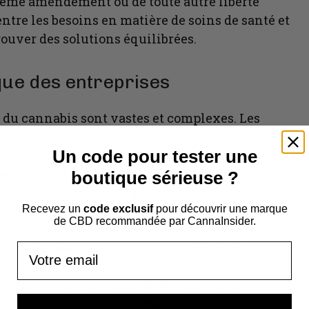
uxième amendement ou de toute autre liberté
entre les besoins en matière de soins de santé et
rouver des solutions équilibrées.
ue des entreprises
n du cannabis sont vastes et complexes. Les
nce sans précédent des ventes légales de
Un code pour tester une
que année. Dans certaines régions, les
ecettes générées par les produits liés au
boutique sérieuse ?
es consommateurs et le potentiel du marché.
Recevez un
code exclusif
pour découvrir une marque
de CBD
recommandée par CannaInsider.
exempt d’obstacles réglementaires. Comme le
reprises sont souvent confrontées à des
Email
 concerne les réglementations de proximité
témoignent de la nécessité d’adopter des
tenir des pratiques commerciales durables.