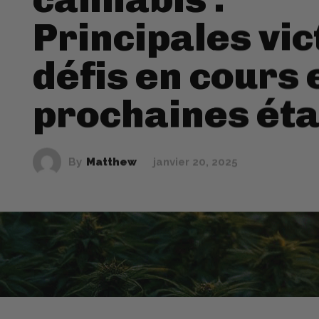
Principales vic
défis en cours 
prochaines ét
By
Matthew
janvier 20, 2025