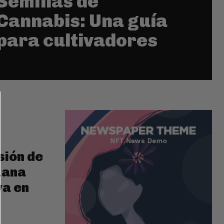
Semillas de
Cannabis: Una guía
para cultivadores
sión de
uana
va en