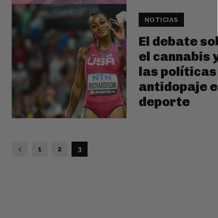
NOTICIAS
El debate so
el cannabis 
las políticas
antidopaje e
deporte
1
2
3