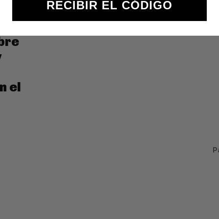
RECIBIR EL CÓDIGO
bre
y
n el
P