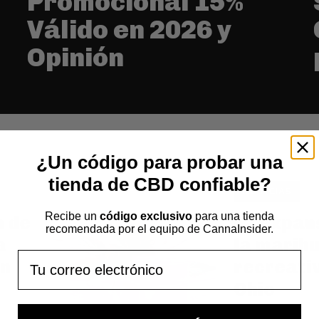
Promocional 15%
Válido en 2026 y
Opinión
¿Un código para probar una
tienda de CBD confiable?
NOTICIAS
Recibe un
código exclusivo
para una tienda
n de
La expan
recomendada por el equipo de CannaInsider.
a
la marih
Email
en
recreati
Ohio