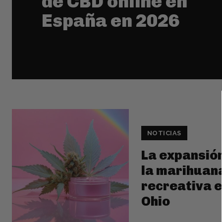
de CBD online en
España en 2026
NOTICIAS
La expansió
la marihuan
recreativa 
Ohio