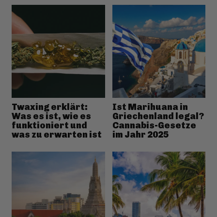
Twaxing erklärt:
Ist Marihuana in
Was es ist, wie es
Griechenland legal?
funktioniert und
Cannabis-Gesetze
was zu erwarten ist
im Jahr 2025