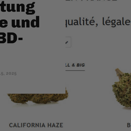
tung
le und
BD-
15, 2025