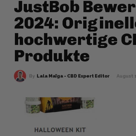
JustBob Bewer
2024: Originel
hochwertige C
Produkte
By
Lala Maïga - CBD Expert Editor
August 