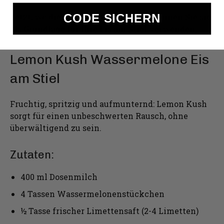
Jetzt, wo die Dosenmilch fertig ist, können Sie sie
CODE SICHERN
als Grundlage für Ihre Eis am Stiel verwenden.
Lemon Kush Wassermelone Eis
am Stiel
Fruchtig, spritzig und aufmunternd: Lemon Kush
sorgt für einen unbeschwerten Rausch, ohne
überwältigend zu sein.
Zutaten:
400 ml Dosenmilch
4 Tassen Wassermelonenstückchen
½ Tasse frischer Limettensaft (2-4 Limetten)