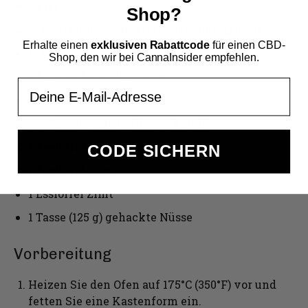
2 Eier
Shop?
3-4 mittelgroße überreife Bananen, püriert
Erhalte einen
exklusiven Rabattcode
für einen CBD-
½ Tasse (120 g) Buttermilch
Shop, den wir bei CannaInsider empfehlen.
1 Teelöffel Vanilleextrakt
Email
1 Esslöffel Orangenschale
2 ½ Tassen (320 g) Allzweckmehl
1 Teelöffel Backpulver
CODE SICHERN
1 Teelöffel Salz
1 Esslöffel Zimt
1 Tasse (125 g) gehackte Nüsse
Vorbereitung
Heizen Sie den Ofen auf 175°C (350°F) vor und
fetten Sie eine Kastenform ein.