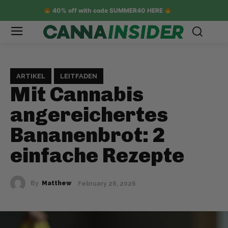
40% off with code SUMMER40 HERE
ARTIKEL
LEITFADEN
Mit Cannabis
angereichertes
Bananenbrot: 2
einfache Rezepte
By
Matthew
February 26, 2026