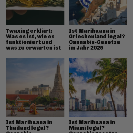
Twaxing erklärt:
Ist Marihuana in
Was es ist, wie es
Griechenland legal?
funktioniert und
Cannabis-Gesetze
was zu erwarten ist
im Jahr 2025
Ist Marihuana in
Ist Marihuana in
Thailand legal?
Miami legal?