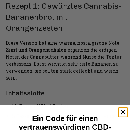
Rezept 1: Gewürztes Cannabis-
Bananenbrot mit
Orangenzesten
Diese Version hat eine warme, nostalgische Note.
Zimt und Orangenschalen
ergänzen die erdigen
Noten der Cannabutter, während Nüsse die Textur
verbessern. Es ist wichtig, sehr reife Bananen zu
verwenden; sie sollten stark gefleckt und weich
sein.
Inhaltsstoffe
1 ¼ Tassen (250 g) Zucker
½ Tasse (113 g) geschmolzene Cannabutter (oder
Ein Code für einen
Kiefbutter
)
vertrauenswürdigen CBD-