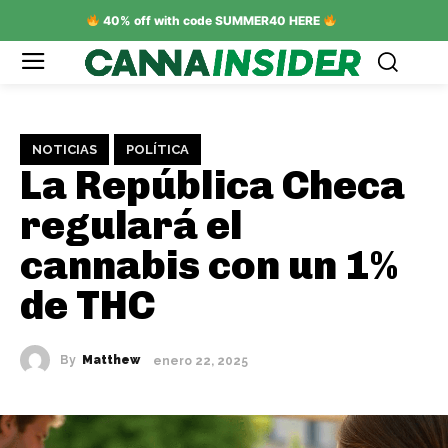
40% off with code SUMMER40 HERE
NOTICIAS
POLÍTICA
La República Checa
regulará el
cannabis con un 1%
de THC
By
Matthew
enero 22, 2025