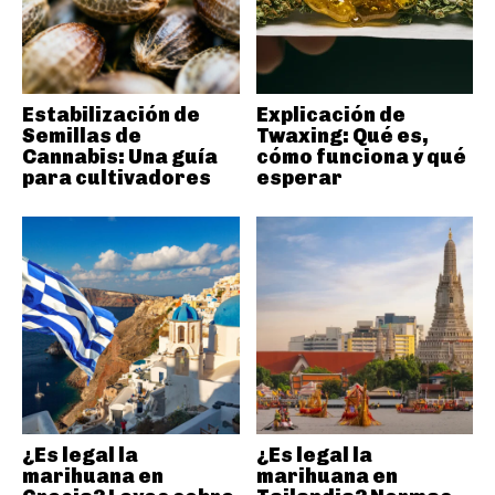
Estabilización de
Explicación de
Semillas de
Twaxing: Qué es,
Cannabis: Una guía
cómo funciona y qué
para cultivadores
esperar
¿Es legal la
¿Es legal la
marihuana en
marihuana en