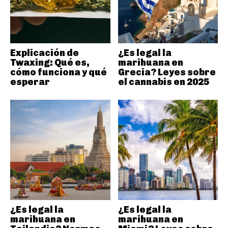
Explicación de
¿Es legal la
Twaxing: Qué es,
marihuana en
cómo funciona y qué
Grecia? Leyes sobre
esperar
el cannabis en 2025
¿Es legal la
¿Es legal la
marihuana en
marihuana en