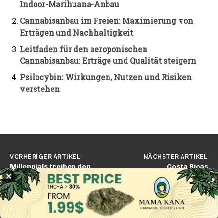
Indoor-Marihuana-Anbau
Cannabisanbau im Freien: Maximierung von
Erträgen und Nachhaltigkeit
Leitfaden für den aeroponischen
Cannabisanbau: Erträge und Qualität steigern
Psilocybin: Wirkungen, Nutzen und Risiken
verstehen
VORHERIGER ARTIKEL
NÄCHSTER ARTIKEL
Millennials treiben den
Costa Ricas
Cannabis-Vorabmarkt an
Verfassungsgericht
✕
und geben 103,9 Millionen
stoppt Referendum über
Dollar aus
Cannabis für den
Freizeitgebrauch