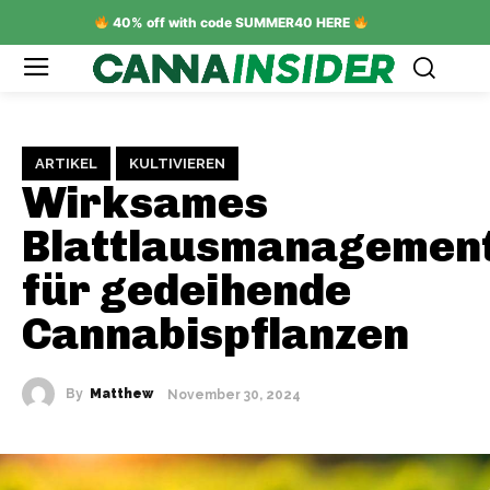
40% off with code SUMMER40 HERE
ARTIKEL
KULTIVIEREN
Wirksames
Blattlausmanagemen
für gedeihende
Cannabispflanzen
By
Matthew
November 30, 2024