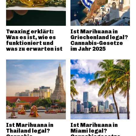
Twaxing erklärt:
Ist Marihuana in
Was es ist, wie es
Griechenland legal?
funktioniert und
Cannabis-Gesetze
was zu erwarten ist
im Jahr 2025
Ist Marihuana in
Ist Marihuana in
Thailand legal?
Miami legal?