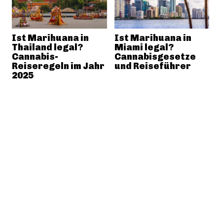
Ist Marihuana in
Ist Marihuana in
Thailand legal?
Miami legal?
Cannabis-
Cannabisgesetze
Reiseregeln im Jahr
und Reiseführer
2025