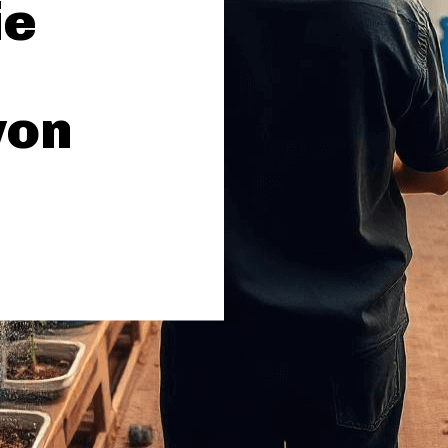
ie
von