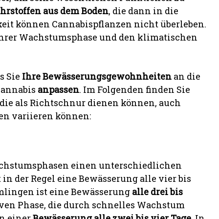
ährstoffen aus dem Boden
, die dann in die
keit können Cannabispflanzen nicht überleben.
 ihrer Wachstumsphase und den klimatischen
s Sie
Ihre Bewässerungsgewohnheiten
an die
Cannabis
anpassen
. Im Folgenden finden Sie
die als Richtschnur dienen können, auch
en variieren können:
chstumsphasen einen unterschiedlichen
n der Regel eine Bewässerung alle vier bis
ämlingen ist eine Bewässerung
alle drei bis
iven Phase, die durch schnelles Wachstum
n einer
Bewässerung alle zwei bis vier Tage
. In