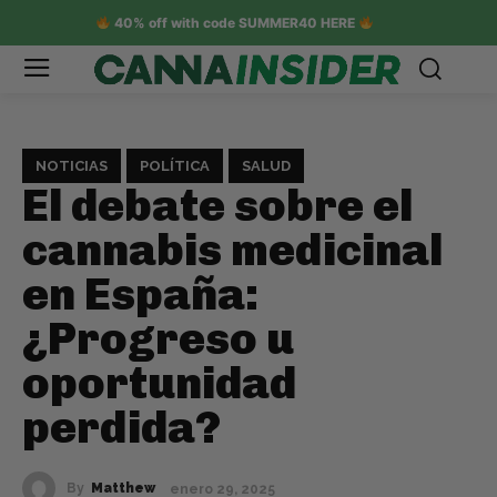
40% off with code SUMMER40 HERE
NOTICIAS
POLÍTICA
SALUD
El debate sobre el
cannabis medicinal
en España:
¿Progreso u
oportunidad
perdida?
By
Matthew
enero 29, 2025