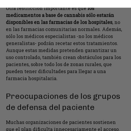
Otra restricción importante es que
los
medicamentos a base de cannabis sólo estarán
disponibles en las farmacias de los hospitales
, no
en las farmacias comunitarias normales. Además,
sólo los médicos especialistas -no los médicos
generalistas- podrán recetar estos tratamientos.
Aunque estas medidas pretenden garantizar un
uso controlado, también crean obstáculos para los
pacientes, sobre todo los de zonas rurales, que
pueden tener dificultades para llegar a una
farmacia hospitalaria.
Preocupaciones de los grupos
de defensa del paciente
Muchas organizaciones de pacientes sostienen
que el plan dificulta innecesariamente el acceso.