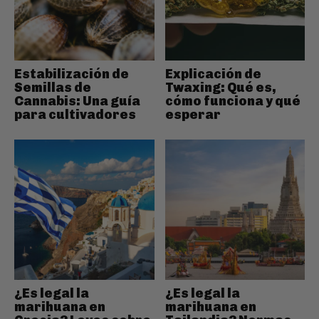
Estabilización de
Explicación de
Semillas de
Twaxing: Qué es,
Cannabis: Una guía
cómo funciona y qué
para cultivadores
esperar
¿Es legal la
¿Es legal la
marihuana en
marihuana en