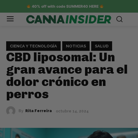
40% off with code SUMMER40 HERE
CIENCA Y TECNOLOGÍA
NOTICIAS
SALUD
CBD liposomal: Un
gran avance para el
dolor crónico en
perros
By
Rita Ferreira
octubre 14, 2024