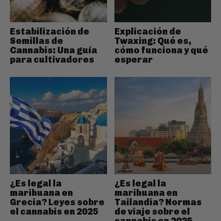
Estabilización de
Explicación de
Semillas de
Twaxing: Qué es,
Cannabis: Una guía
cómo funciona y qué
para cultivadores
esperar
¿Es legal la
¿Es legal la
marihuana en
marihuana en
Grecia? Leyes sobre
Tailandia? Normas
el cannabis en 2025
de viaje sobre el
cannabis en 2025