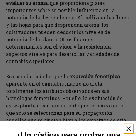
evaluar su aroma
, que proporciona pistas
importantes sobre su posible influencia en la
potencia de la descendencia. Al pellizcar las flores
y las hojas para que desprendan aroma, los
cultivadores pueden deducir los niveles de
potencia de la planta. Otros factores
determinantes son
el vigor y la resistencia
,
aspectos vitales para desarrollar variedades de
cannabis superiores.
Es esencial señalar que la
expresión fenotípica
aparente en el cannabis macho no dicta
totalmente los atributos observados en sus
homólogos femeninos. Por ello, la evaluación de
estas plantas requiere un enfoque reflexivo en el
que sólo se seleccionen para su propagación
aquellas que se ajusten bien a los objetivos de cría.
¿Un código para probar una