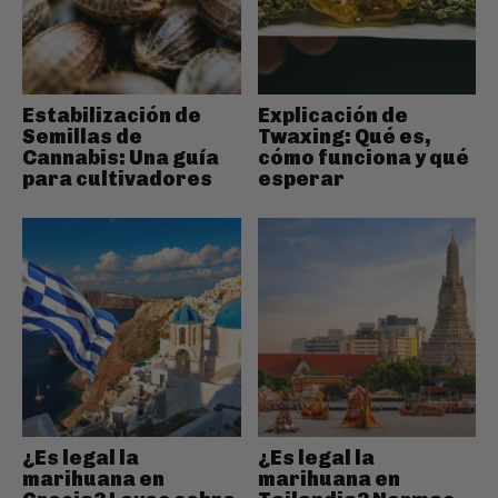
Estabilización de
Explicación de
Semillas de
Twaxing: Qué es,
Cannabis: Una guía
cómo funciona y qué
para cultivadores
esperar
¿Es legal la
¿Es legal la
marihuana en
marihuana en