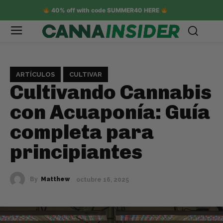
40% off with code SUMMER40 HERE
ARTÍCULOS
CULTIVAR
Cultivando Cannabis
con Acuaponía: Guía
completa para
principiantes
By
Matthew
octubre 16, 2025