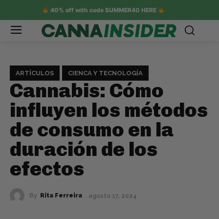
40% off with code SUMMER40 HERE
ARTÍCULOS
CIENCA Y TECNOLOGÍA
Cannabis: Cómo
influyen los métodos
de consumo en la
duración de los
efectos
By
Rita Ferreira
agosto 17, 2024