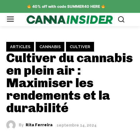
40% off with code SUMMER40 HERE
ARTICLES
CANNABIS
CULTIVER
Cultiver du cannabis
en plein air :
Maximiser les
rendements et la
durabilité
By
Rita Ferreira
septembre 14, 2024