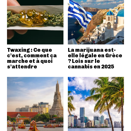
Twaxing : Ce que
La marijuana est-
c’est, comment ça
elle légale en Grèce
marche et à quoi
? Lois sur le
s’attendre
cannabis en 2025