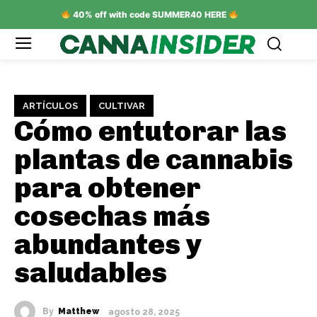
40% off with code SUMMER40 HERE
ARTÍCULOS
CULTIVAR
Cómo entutorar las
plantas de cannabis
para obtener
cosechas más
abundantes y
saludables
By
Matthew
agosto 28, 2025