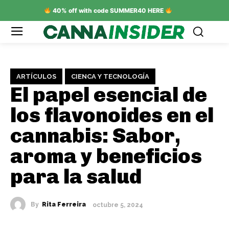
40% off with code SUMMER40 HERE
ARTÍCULOS
CIENCA Y TECNOLOGÍA
El papel esencial de
los flavonoides en el
cannabis: Sabor,
aroma y beneficios
para la salud
By
Rita Ferreira
octubre 5, 2024