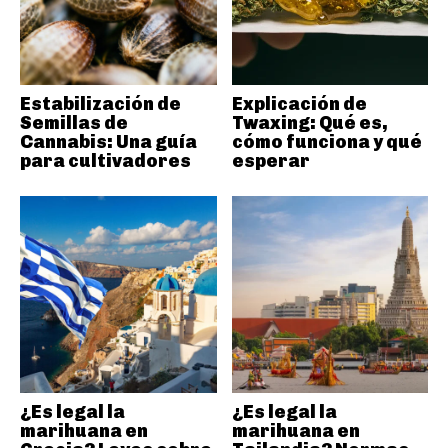
Estabilización de
Explicación de
Semillas de
Twaxing: Qué es,
Cannabis: Una guía
cómo funciona y qué
para cultivadores
esperar
¿Es legal la
¿Es legal la
marihuana en
marihuana en