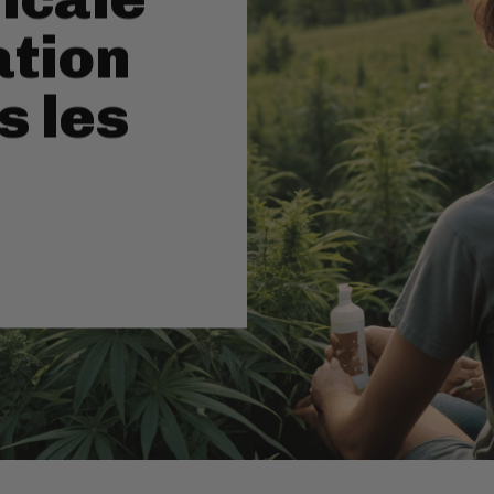
ation
s les