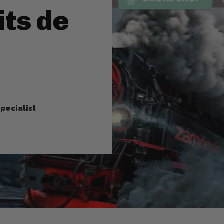
its de
pecialist