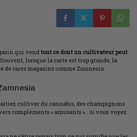
magasin qui vend
tout ce dont un cultivateur peut
Souvent, lorsque la carte est trop grande, la
xiste de rares magasins comme Zamnesia.
r Zamnesia
aitiez cultiver du cannabis, des champignons
divers compléments « amusants »… si vous voyez
 ne s’étire jamais trop, ce qui signifie que les