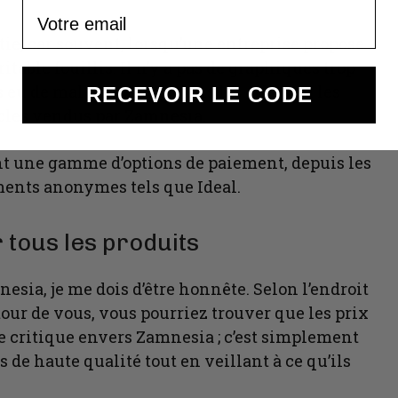
Email
tie, car souvent, lorsqu’une entreprise propose
itable fouillis. Il n’y a pas de graphiques trop
s eu de mal à naviguer dans les offres ou les
RECEVOIR LE CODE
icles vendus par Zamnesia.
rent une gamme d’options de paiement, depuis les
ements anonymes tels que Ideal.
tous les produits
esia, je me dois d’être honnête. Selon l’endroit
tour de vous, vous pourriez trouver que les prix
e critique envers Zamnesia ; c’est simplement
 de haute qualité tout en veillant à ce qu’ils