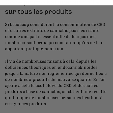
Code promo Naturecan : 50%
sur tous les produits
Si beaucoup considèrent la consommation de CBD
et d’autres extraits de cannabis pour leur santé
comme une partie essentielle de leur journée,
nombreux sont ceux qui constatent qu’ils ne leur
apportent pratiquement rien.
Il y a de nombreuses raisons à cela, depuis les
déficiences théoriques en endocannabinoïdes
jusqu’à la nature non réglementée qui donne lieu à
de nombreux produits de mauvaise qualité. Si l’on
ajoute à cela le coût élevé du CBD et des autres
produits à base de cannabis, on obtient une recette
qui fait que de nombreuses personnes hésitent à
essayer ces produits.