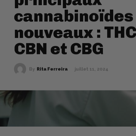
cannabinoïdes 
nouveaux : THC
CBN et CBG
By
Rita Ferreira
juillet 11, 2024