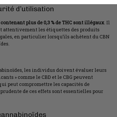
ité d’utilisation
contenant plus de 0,3 % de THC sont illégaux
. Il
 attentivement les étiquettes des produits
égales, en particulier lorsqu’ils achètent du CBN
des.
binoïdes, les individus doivent évaluer leurs
icants » comme le CBD et le CBG peuvent
 qui peut compromettre les capacités de
 prudente de ces effets sont essentielles pour
 cannabinoïdes