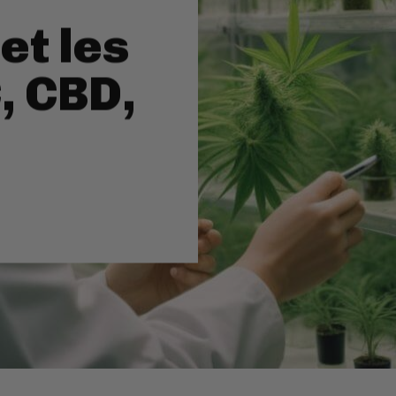
et les
, CBD,