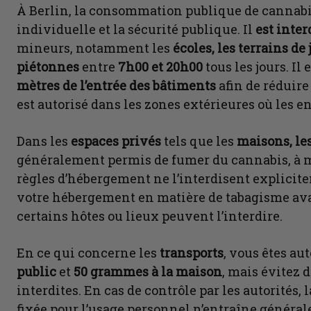
À Berlin, la consommation publique de cannabis 
individuelle et la sécurité publique. Il
est inter
mineurs, notamment les
écoles, les terrains de
piétonnes
entre
7h00 et 20h00
tous les jours. I
mètres de l’entrée des bâtiments
afin de réduire 
est autorisé dans les zones extérieures où les e
Dans les
espaces privés
tels que les
maisons, le
généralement permis de fumer du cannabis, à moi
règles d’hébergement ne l’interdisent explicitem
votre hébergement en matière de tabagisme ava
certains hôtes ou lieux peuvent l’interdire.
En ce qui concerne les
transports
, vous êtes au
public
et
50 grammes à la maison
, mais évitez
interdites. En cas de contrôle par les autorités, 
fixée pour l’usage personnel n’entraîne général