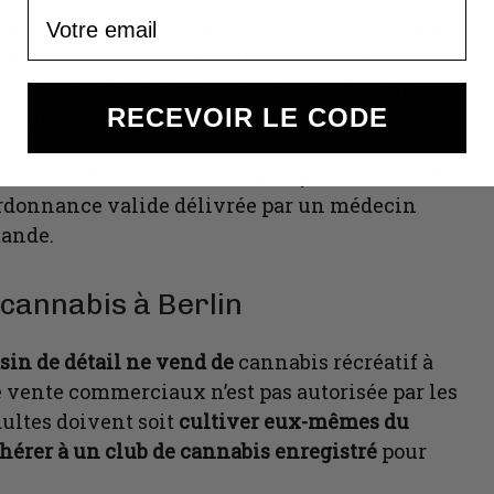
Email
é le processus. Les patients peuvent désormais
e
TeleCan, CannGo ou DrAnsay
, où ils peuvent
n vidéo en ligne. Le coût est généralement
RECEVOIR LE CODE
d’environ
20 euros pour les renouvellements
.
nabis médical à
Berlin. La marijuana médicale
 ordonnance valide délivrée par un médecin
mande.
cannabis à Berlin
sin de détail ne vend de
cannabis récréatif à
e vente commerciaux n’est pas autorisée par les
adultes doivent soit
cultiver eux-mêmes du
hérer à un club de cannabis enregistré
pour