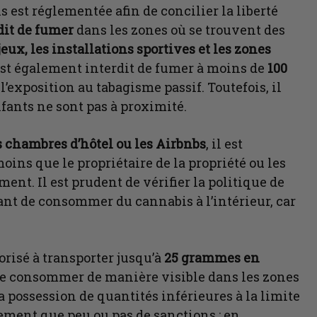
est réglementée afin de concilier la liberté
dit de fumer
dans les zones où se trouvent des
 jeux, les installations sportives et les zones
l est également interdit de fumer à moins de
100
l’exposition au tabagisme passif. Toutefois, il
nfants ne sont pas à proximité.
s chambres d’hôtel ou les Airbnbs
, il est
ns que le propriétaire de la propriété ou les
ent. Il est prudent de vérifier la politique de
nt de consommer du cannabis à l’intérieur, car
torisé à transporter jusqu’à
25 grammes en
 de consommer de manière visible dans les zones
la possession de quantités inférieures à la limite
ement que peu ou pas de sanctions ; en