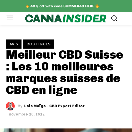
40% off with code SUMMER40 HERE
AVIS
BOUTIQUES
Meilleur CBD Suisse
: Les 10 meilleures
marques suisses de
CBD en ligne
By
Lala Maïga - CBD Expert Editor
novembre 28, 2024