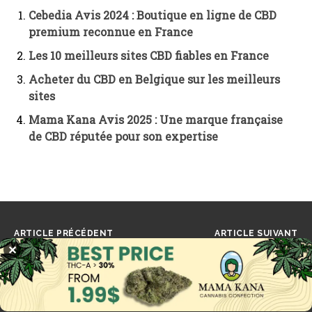
Cebedia Avis 2024 : Boutique en ligne de CBD
premium reconnue en France
Les 10 meilleurs sites CBD fiables en France
Acheter du CBD en Belgique sur les meilleurs
sites
Mama Kana Avis 2025 : Une marque française
de CBD réputée pour son expertise
ARTICLE PRÉCÉDENT
ARTICLE SUIVANT
Les milléniaux stimulent le
Gestion efficace des
✕
marché de l’avant-vente
pucerons pour des
du cannabis en dépensant
cultures de cannabis
103,9 millions de dollars
florissantes