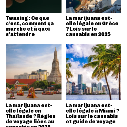
Twaxing : Ce que
La marijuana est-
c’est, comment ça
elle légale en Grèce
marche et à quoi
? Lois sur le
s’attendre
cannabis en 2025
La marijuana est-
La marijuana est-
elle légale en
elle légale à Miami ?
Thaïlande ? Règles
Lois sur le cannabis
de voyage liées au
et guide de voyage
cannabis en 2025