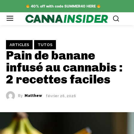
40% off with code SUMMER40 HERE
ARTICLES
TUTOS
Pain de banane
infusé au cannabis :
2 recettes faciles
By
Matthew
février 26, 2026