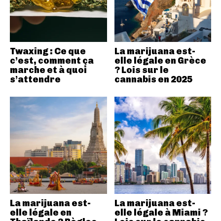
Twaxing : Ce que
La marijuana est-
c’est, comment ça
elle légale en Grèce
marche et à quoi
? Lois sur le
s’attendre
cannabis en 2025
La marijuana est-
La marijuana est-
elle légale en
elle légale à Miami ?