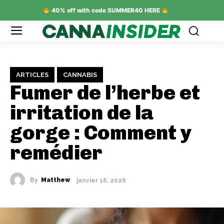
40% off with code SUMMER40 HERE
ARTICLES
CANNABIS
Fumer de l’herbe et
irritation de la
gorge : Comment y
remédier
By
Matthew
janvier 16, 2026