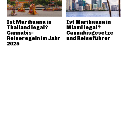
Ist Marihuana in
Ist Marihuana in
Thailand legal?
Miami legal?
Cannabis-
Cannabisgesetze
Reiseregeln im Jahr
und Reiseführer
2025