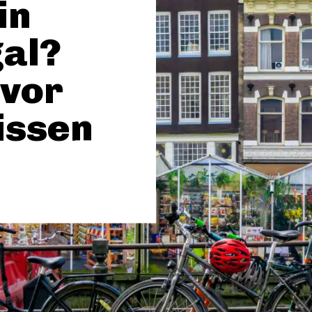
in
al?
 vor
issen