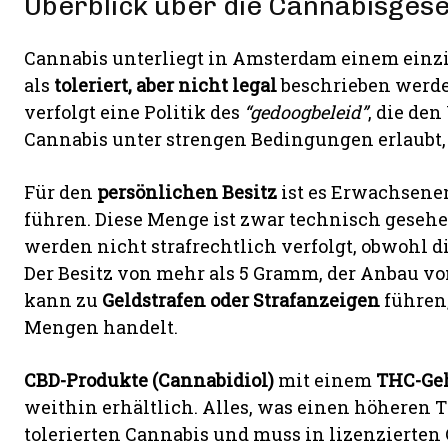
Überblick über die Cannabisges
Cannabis unterliegt in Amsterdam einem einzi
als
toleriert, aber nicht legal
beschrieben werde
verfolgt eine Politik des
“gedoogbeleid”
, die de
Cannabis unter strengen Bedingungen erlaubt, o
Für den
persönlichen Besitz
ist es Erwachsenen
führen. Diese Menge ist zwar technisch gesehen i
werden nicht strafrechtlich verfolgt, obwohl 
Der Besitz von mehr als 5 Gramm, der Anbau vo
kann zu
Geldstrafen oder Strafanzeigen
führen,
Mengen handelt.
CBD-Produkte (Cannabidiol)
mit einem
THC-Ge
weithin erhältlich. Alles, was einen höheren TH
tolerierten Cannabis und muss in lizenzierten