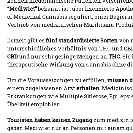
können niederländische Patienten verschreibun
“Mediwiet”
bekannt ist
,
über lizenzierte Apoth
of Medicinal Cannabis reguliert, einer Regieru
Vertrieb von medizinischen Marihuana-Produ
Derzeit gibt es
fünf standardisierte Sorten
von m
unterschiedliches Verhältnis von
THC
und CBD
CBD
und nur sehr geringe Mengen an
THC
. Sie
therapeutische Wirkung von Cannabis ohne di
Um die Voraussetzungen zu erfüllen,
müssen d
einem zugelassenen Arzt
erhalten
. Medizinisc
Erkrankungen wie Multiple Sklerose, Epilepsi
Übelkeit empfohlen.
Touristen haben keinen Zugang
zum medizinis
geben Mediwiet nur an Personen mit einem gül