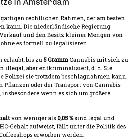
etze in Amsterdam
gartigen rechtlichen Rahmen, der am besten
n kann. Die niederländische Regierung
n Verkauf und den Besitz kleiner Mengen von
hne es formell zu legalisieren.
 erlaubt, bis zu
5 Gramm
Cannabis mit sich zu
llegal, aber entkriminalisiert, d. h. Sie
die Polizei sie trotzdem beschlagnahmen kann.
n Pflanzen oder der Transport von Cannabis
 insbesondere wenn es sich um größere
halt
von weniger als
0,05 %
sind legal und
C-Gehalt aufweist, fällt unter die Politik des
 Coffeeshops erworben werden.